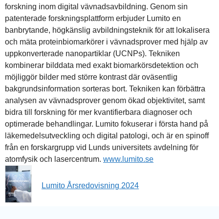
forskning inom digital vävnadsavbildning. Genom sin
patenterade forskningsplattform erbjuder Lumito en
banbrytande, högkänslig avbildningsteknik för att lokalisera
och mäta proteinbiomarkörer i vävnadsprover med hjälp av
uppkonverterade nanopartiklar (UCNPs). Tekniken
kombinerar bilddata med exakt biomarkörsdetektion och
möjliggör bilder med större kontrast där oväsentlig
bakgrundsinformation sorteras bort. Tekniken kan förbättra
analysen av vävnadsprover genom ökad objektivitet, samt
bidra till forskning för mer kvantifierbara diagnoser och
optimerade behandlingar. Lumito fokuserar i första hand på
läkemedelsutveckling och digital patologi, och är en spinoff
från en forskargrupp vid Lunds universitets avdelning för
atomfysik och lasercentrum.
www.lumito.se
Lumito Årsredovisning 2024