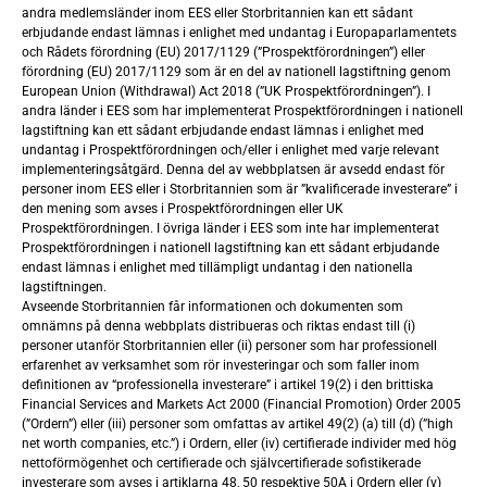
andra medlemsländer inom EES eller Storbritannien kan ett sådant
Teckningskurs
: Teckningskursen i företrädesemission
erbjudande endast lämnas i enlighet med undantag i Europaparlamentets
och Rådets förordning (EU) 2017/1129 (”Prospektförordningen”) eller
uppgår till 68,31 SEK per unit, motsvarande 2,07 SEK per
förordning (EU) 2017/1129 som är en del av nationell lagstiftning genom
aktie
European Union (Withdrawal) Act 2018 (”UK Prospektförordningen”). I
andra länder i EES som har implementerat Prospektförordningen i nationell
lagstiftning kan ett sådant erbjudande endast lämnas i enlighet med
Emissionslikvid:
Vid full teckning i företrädesemissionen
undantag i Prospektförordningen och/eller i enlighet med varje relevant
kan bolaget tillföras som mest cirka 30,0 MSEK före
implementeringsåtgärd. Denna del av webbplatsen är avsedd endast för
emissionskostnader
personer inom EES eller i Storbritannien som är ”kvalificerade investerare” i
den mening som avses i Prospektförordningen eller UK
Prospektförordningen. I övriga länder i EES som inte har implementerat
Teckningsförbindelser och garantiåtaganden:
Prospektförordningen i nationell lagstiftning kan ett sådant erbjudande
Företrädesemissionen omfattas till cirka 50,0 procent av
endast lämnas i enlighet med tillämpligt undantag i den nationella
teckningsförbindelser och garantiåtaganden
lagstiftningen.
Avseende Storbritannien får informationen och dokumenten som
omnämns på denna webbplats distribueras och riktas endast till (i)
Teckningsoptioner av serie TO10:
Varje teckningsoption
personer utanför Storbritannien eller (ii) personer som har professionell
av serie TO10 ger rätt att teckna en (1) ny aktie i bolaget
erfarenhet av verksamhet som rör investeringar och som faller inom
under nyttjandeperioden som pågår mellan den 4 januari
definitionen av “professionella investerare” i artikel 19(2) i den brittiska
Financial Services and Markets Act 2000 (Financial Promotion) Order 2005
2027 och den 18 januari 2027. Teckningskursen för
(”Ordern”) eller (iii) personer som omfattas av artikel 49(2) (a) till (d) (”high
teckning av aktier med stöd av teckningsoptioner av serie
net worth companies, etc.”) i Ordern, eller (iv) certifierade individer med hög
TO10 uppgår till 2,07 SEK
nettoförmögenhet och certifierade och självcertifierade sofistikerade
investerare som avses i artiklarna 48, 50 respektive 50A i Ordern eller (v)