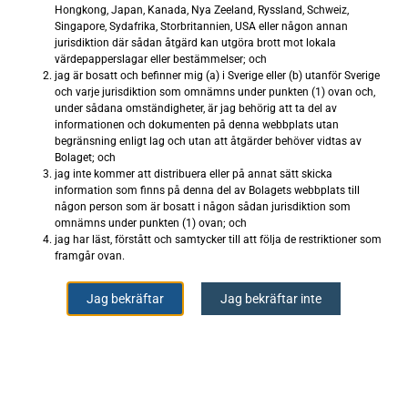
inom läkemedelsutveckling och digital
Hongkong, Japan, Kanada, Nya Zeeland, Ryssland, Schweiz,
patologi – två marknader som drivs av en
Singapore, Sydafrika, Storbritannien, USA eller någon annan
jurisdiktion där sådan åtgärd kan utgöra brott mot lokala
stark strukturell tillväxt och ett ökande
värdepapperslagar eller bestämmelser; och
behov av mer tillförlitliga analysverktyg.
jag är bosatt och befinner mig (a) i Sverige eller (b) utanför Sverige
och varje jurisdiktion som omnämns under punkten (1) ovan och,
Under 2025 och 2026 har Lumito
under sådana omständigheter, är jag behörig att ta del av
intensifierat kommersialiseringsarbetet
informationen och dokumenten på denna webbplats utan
genom ökad marknadsnärvaro, fördjupad
begränsning enligt lag och utan att åtgärder behöver vidtas av
Bolaget; och
kundinsikt, effektivare säljprocesser och
jag inte kommer att distribuera eller på annat sätt skicka
utveckling av strategiska samarbeten.
information som finns på denna del av Bolagets webbplats till
Dessa initiativ har stärkt bolagets
någon person som är bosatt i någon sådan jurisdiktion som
omnämns under punkten (1) ovan; och
marknadsposition, lagt grunden för
jag har läst, förstått och samtycker till att följa de restriktioner som
framtida tillväxt och möjliggjort
framgår ovan.
partnerskap med viktiga aktörer inom
vävnadsanalys. Samtidigt har Lumito
Jag bekräftar
Jag bekräftar inte
genomfört organisatoriska och operativa
effektiviseringar för att minska
kostnadsbasen och stärka den finansiella
uthålligheten, utan att kompromissa med
fokus på kommersialisering och långsiktig