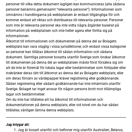
personer till vilka detta dokument lagligen kan kommuniceras (alla sådana
personer benämns gemensamt “relevanta personer”). Informationen som
omnämns i handlingarna på webbplatsen är endast tillgängliga för och
kommer endast att riktas och distribueras till relevanta personer. Personer
Teckning med stöd av uniträtter
som inte är relevanta personer ska inte vidta några åtgärder baserat på
information på webbplatsen och inte heller agera eller förlita sig på
informationen.
Åtkomst till informationen och dokumenten på denna del av Bolagets
webbplats kan vara olaglig i vissa jurisdiktioner, och endast vissa kategorier
av personer kan tillåtas åtkomst till sådan information och sådana
dokument. Samtliga personer bosatta utanför Sverige som önskar åtkomst
till dokumenten på denna del av webbplatsen måste först försäkra sig om
att de inte är föremål för lokala lagar eller bestämmelser som förbjuder eller
inskränker deras rätt till åtkomst av denna del av Bolagets webbplats, eller
om deras förvärv av värdepapper kräver registrering eller godkännande.
Bakgrund och motiv
Sådan registrering eller sådant godkännande har inte inhämtats utanför
Sverige. Bolaget tar inget ansvar för någon persons brott mot tillämpliga
lagar och bestämmelser.
Om du inte har tillåtelse att ha åtkomst till informationen och
Lumito har utvecklat en differentierad
dokumentationen på denna webbplats, eller vid tvivel om du har sådan
tillåtelse, vänligen lämna denna webbplats.
plattform för mer känsliga, kontrastrika och
objektiva vävnadsanalyser. Bolagets
Jag intygar att:
produkt, SCIZYS, adresserar viktiga behov
Jag är bosatt utanför och befinner mig utanför Australien, Belarus,