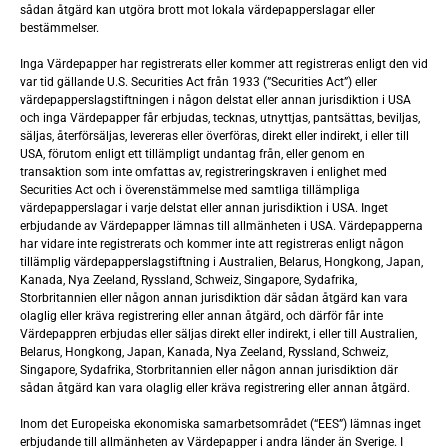
sådan åtgärd kan utgöra brott mot lokala värdepapperslagar eller
bestämmelser.
Inga Värdepapper har registrerats eller kommer att registreras enligt den vid
var tid gällande U.S. Securities Act från 1933 (”Securities Act”) eller
värdepapperslagstiftningen i någon delstat eller annan jurisdiktion i USA
och inga Värdepapper får erbjudas, tecknas, utnyttjas, pantsättas, beviljas,
säljas, återförsäljas, levereras eller överföras, direkt eller indirekt, i eller till
Företrädesemissionen i sammandrag
USA, förutom enligt ett tillämpligt undantag från, eller genom en
transaktion som inte omfattas av, registreringskraven i enlighet med
Securities Act och i överenstämmelse med samtliga tillämpliga
värdepapperslagar i varje delstat eller annan jurisdiktion i USA. Inget
Teckningsperiod
: 13 juli 2026 – 27 juli 2026
erbjudande av Värdepapper lämnas till allmänheten i USA. Värdepapperna
har vidare inte registrerats och kommer inte att registreras enligt någon
tillämplig värdepapperslagstiftning i Australien, Belarus, Hongkong, Japan,
Handel med uniträtter
: 13 juli 2026 – 22 juli 2026
Kanada, Nya Zeeland, Ryssland, Schweiz, Singapore, Sydafrika,
Storbritannien eller någon annan jurisdiktion där sådan åtgärd kan vara
Teckning med företrädesrätt:
Åtta (8) befintliga aktier på
olaglig eller kräva registrering eller annan åtgärd, och därför får inte
Värdepappren erbjudas eller säljas direkt eller indirekt, i eller till Australien,
avstämningsdagen den 9 juli 2026 berättigar innehavaren
Belarus, Hongkong, Japan, Kanada, Nya Zeeland, Ryssland, Schweiz,
till en (1) uniträtt. En (1) uniträtt ger rätten att teckna en
Singapore, Sydafrika, Storbritannien eller någon annan jurisdiktion där
(1) unit, där varje unit består av trettiotre (33) aktier och
sådan åtgärd kan vara olaglig eller kräva registrering eller annan åtgärd.
trettiotre (33) vederlagsfria teckningsoptioner av serie
Inom det Europeiska ekonomiska samarbetsområdet (“EES”) lämnas inget
TO10.
erbjudande till allmänheten av Värdepapper i andra länder än Sverige. I