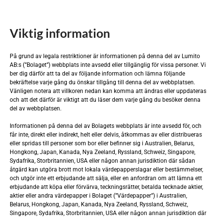
Viktig information
På grund av legala restriktioner är informationen på denna del av Lumito
AB:s (”Bolaget”) webbplats inte avsedd eller tillgänglig för vissa personer. Vi
ber dig därför att ta del av följande information och lämna följande
Företrädesemission 2026
bekräftelse varje gång du önskar tillgång till denna del av webbplatsen.
Vänligen notera att villkoren nedan kan komma att ändras eller uppdateras
och att det därför är viktigt att du läser dem varje gång du besöker denna
del av webbplatsen.
Informationen på denna del av Bolagets webbplats är inte avsedd för, och
får inte, direkt eller indirekt, helt eller delvis, åtkommas av eller distribueras
eller spridas till personer som bor eller befinner sig i Australien, Belarus,
Bolagspresentation
Hisspitch
Användning av
Hongkong, Japan, Kanada, Nya Zeeland, Ryssland, Schweiz, Singapore,
emissionslikviden
Sydafrika, Storbritannien, USA eller någon annan jurisdiktion där sådan
åtgärd kan utgöra brott mot lokala värdepapperslagar eller bestämmelser,
och utgör inte ett erbjudande att sälja, eller en anfordran om att lämna ett
erbjudande att köpa eller förvärva, teckningsrätter, betalda tecknade aktier,
aktier eller andra värdepapper i Bolaget (”Värdepapper”) i Australien,
Belarus, Hongkong, Japan, Kanada, Nya Zeeland, Ryssland, Schweiz,
Singapore, Sydafrika, Storbritannien, USA eller någon annan jurisdiktion där