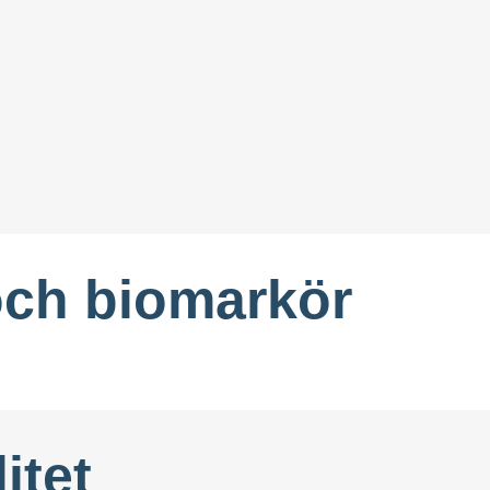
och biomarkör
itet