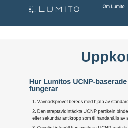
Om Lumito
Uppkon
Hur Lumitos UCNP-baserade
fungerar
1. Vävnadsprovet bereds med hjälp av standard
2. Den streptavidintäckta UCNP partikeln binder 
eller sekundär antikropp som tillhandahålls av
3. Osynligt infrarött ljus exciterar UCNP partikl