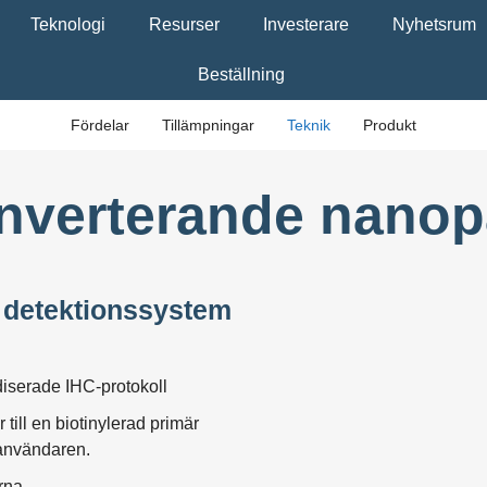
Teknologi
Resurser
Investerare
Nyhetsrum
Beställning
Fördelar
Tillämpningar
Teknik
Produkt
verterande nanopa
 detektionssystem
iserade IHC-protokoll
till en biotinylerad primär
 användaren.
arna