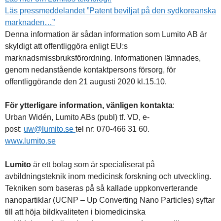
Läs pressmeddelandet ”Patent beviljat på den sydkoreanska
marknaden…”
Denna information är sådan information som Lumito AB är
skyldigt att offentliggöra enligt EU:s
marknadsmissbruksförordning. Informationen lämnades,
genom nedanstående kontaktpersons försorg, för
offentliggörande den 21 augusti 2020 kl.15.10.
För ytterligare information, vänligen kontakta
:
Urban Widén, Lumito ABs (publ) tf. VD, e-
post:
uw@lumito.se
tel nr: 070-466 31 60.
www.lumito.se
Lumito
är ett bolag som är specialiserat på
avbildningsteknik inom medicinsk forskning och utveckling.
Tekniken som baseras på så kallade uppkonverterande
nanopartiklar (UCNP – Up Converting Nano Particles) syftar
till att höja bildkvaliteten i biomedicinska