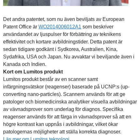
Det andra patentet, som nu även beviljats av European
Patent Office är
WO2014006012A1
som beskriver
användandet av ljuspulser för förbättring av teknikens
effektivitet och kortare avbildningstider. Detta patent är
sedan tidigare godkänt i Sydkorea, Australien, Kina,
Sydafrika, USA och Japan. Nu avvaktar vi beviljande även i
Kanada och Indien.
Kort om Lumitos produkt
Lumitos produkt består av en scanner samt
infärgningsvätskor (reagenser) baserade på UCNP:s (up-
converting nano-particles). Scannern används för att ge
patologer och biomedicinska analytiker visuella avbildningar
av vävnadsprover som underlag för diagnos. Specifika
reagenser används för att färga in vävnadsprover så att en
högre kontrast kan uppnås i avbildningar, vilket ökar
patologernas möjligheter att ställa korrekta diagnoser.
Läs mer om Lumitos teknologi.