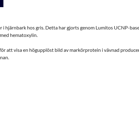
r i hjärnbark
hos gris.
Detta har gjorts genom Lumitos UCNP-bas
med hematoxylin.
pats för att visa en högupplöst bild av markörprotein i vävnad prod
rnan.