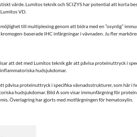
gnostiskt värde. Lumitos teknik och SCIZYS har potential att korta b
, Lumitos VD.
möjlighet till multiplexing genom att bidra med en ”osynlig” imm
 kromogen-baserade IHC infärgningar i vävnaden. Ju fler markörer 
r att det med Lumitos teknik går att påvisa proteinuttryck i spe
r inflammatoriska hudsjukdomar.
tt påvisa proteinuttryck i specifika vävnadsstrukturer, som här i h
atoriska hudsjukdomar.
Bild A som visar immunfärgning för protei
rmis. Överlagring har gjorts med motfärgningen för hematoxylin.