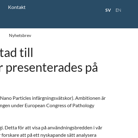
Kontakt
SV
EN
Nyhetsbrev
ad till
r presenterades på
ano Particles infärgningsvätskor). Ambitionen är
 gången under European Congress of Pathology
. Detta för att visa på användningsbredden i vår
 forskare att på ett nyskapande sätt analysera