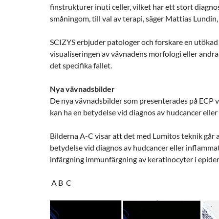
finstrukturer inuti celler, vilket har ett stort dia
småningom, till val av terapi,
säger Mattias Lundin
SCIZYS erbjuder patologer och forskare en utökad 
visualiseringen av vävnadens morfologi eller andra
det specifika fallet.
Nya vävnadsbilder
De nya vävnadsbilder som presenterades på ECP visa
kan ha en betydelse vid diagnos av hudcancer elle
Bilderna A-C visar att det med Lumitos teknik går a
betydelse vid diagnos av hudcancer eller inflamm
infärgning immunfärgning av keratinocyter i epide
A
B
C