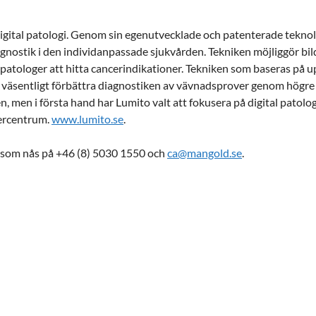
digital patologi. Genom sin egenutvecklade och patenterade teknolog
gnostik i den individanpassade sjukvården. Tekniken möjliggör bil
för patologer att hitta cancerindikationer. Tekniken som baseras 
 väsentligt förbättra diagnostiken av vävnadsprover genom högre k
men i första hand har Lumito valt att fokusera på digital patologi
sercentrum.
www.lumito.se
.
som nås på +46 (8) 5030 1550 och
ca@mangold.se
.