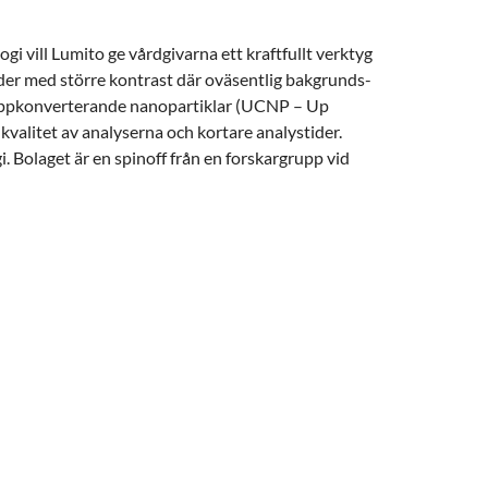
i vill Lumito ge vårdgivarna ett kraftfullt verktyg
der med större kontrast där oväsentlig bakgrunds-
på uppkonverterande nanopartiklar (UCNP – Up
valitet av analyserna och kortare analystider.
. Bolaget är en spinoff från en forskargrupp vid