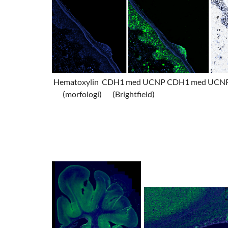
Hematoxylin
CDH1 med UCNP
CDH1 med UCN
(morfologi)
(Brightfield)