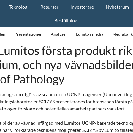
Teknologi
Resurser
Investerare
Nyhetsrum
Beställning
den
Presentationer
Analyser
Lumito i media
Mediabank
umitos första produkt rikt
ium, och nya vävnadsbilde
of Pathology
sning som utgörs av scanner och UCNP reagenser (Upconverting N
rskningslaboratorier. SCIZYS presenterades för branschen första
atologer, forskare och potentiella samarbetspartners var stort.
ya bilder av vävnad infärgad med Lumitos UCNP-baserade teknologi
a när vi förklarade teknikens möjligheter.
SCIZYS by Lumito tillåter