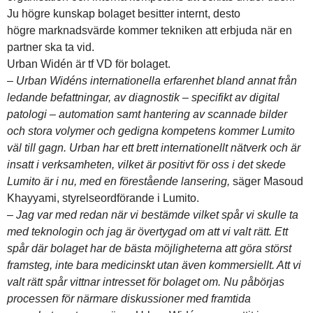
Ju högre kunskap bolaget besitter internt, desto
högre marknadsvärde kommer tekniken att erbjuda när en
partner ska ta vid.
Urban Widén är tf VD för bolaget.
–
Urban Widéns internationella erfarenhet bland annat från
ledande befattningar, av diagnostik – specifikt av digital
patologi – automation samt hantering av scannade bilder
och stora volymer och gedigna kompetens kommer Lumito
väl till gagn. Urban har ett brett internationellt nätverk och är
insatt i verksamheten, vilket är positivt för oss i det skede
Lumito är i nu, med en förestående lansering,
säger Masoud
Khayyami, styrelseordförande i Lumito.
–
Jag var med redan när vi bestämde vilket spår vi skulle ta
med teknologin och jag är övertygad om att vi valt rätt. Ett
spår där bolaget har de bästa möjligheterna att göra störst
framsteg, inte bara medicinskt utan även kommersiellt. Att vi
valt rätt spår vittnar intresset för bolaget om. Nu påbörjas
processen för närmare diskussioner med framtida