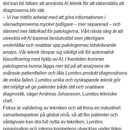
det kan bli lättare att använda AI teknik för att säkerställa att
diagnoserna blir rätt.
–
Vi har hittills arbetat med att göra informationen i
vävnadsproverna mycket tydligare – mer separerad – och
därmed mer lättolkad för patologerna. Vårt nästa steg är att
utveckla ett AI-baserat beslutsstöd som ytterligare
underlättar och snabbar upp patologernas tidskrävande
analys. Vår teknik lämpar sig väldigt väl för automatisk
klassificering med hjälp av AI. I framtiden kommer
patologerna kunna lägga mer tid på att analysera de
svåraste patientfallen och låta Lumitos produkt diagnostisera
de enkla fallen. Lumitos unika och nyskapande teknik gör
det möjligt att ge patienter både rätt och snabbare
diagnostik,
säger Andreas Johansson, Lumitos tekniske
chef.
Fokus är validering av tekniken och att finna en industriell
samarbetspartner på global nivå, så att fler patienter och
vårdgivare kan dra full nytta av tekniken. Lumitos
organisation och interna kompetens utvecklas under tiden.