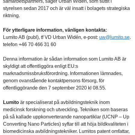
samarbetspartners
, säger Urban Widén, som suttit i
styrelsen sedan 2017 och är väl insatt i bolagets strategiska
riktning.
För ytterligare information, vänligen kontakta:
Lumito AB (publ), tf VD Urban Widén, e-post:
uw@lumito.se
.
telefon +46 70 466 31 60
Denna information är sådan information som Lumito AB är
skyldigt att offentliggöra enligt EU:s
marknadsmissbruksförordning. Informationen lämnades,
genom ovanstående kontaktpersons försorg, för
offentliggörande den
7 september 2020 kl 08.55.
Lumito
är specialiserat på avbildningsteknik inom
medicinsk forskning och utveckling. Tekniken som baseras
på så kallade uppkonverterande nanopartiklar (UCNP – Up
Converting Nano Particles) syftar till att höja bildkvaliteten i
biomedicinska avbildningstekniker. Lumitos patent omfattar,