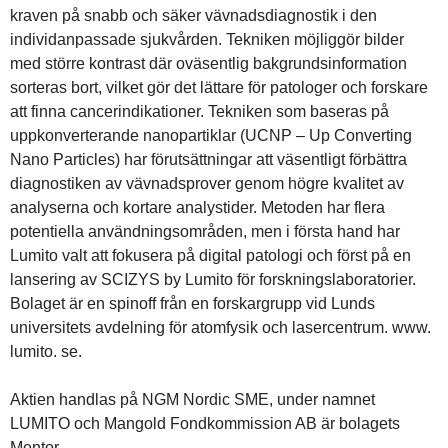
kraven på snabb och säker vävnadsdiagnostik i den
individanpassade sjukvården. Tekniken möjliggör bilder
med större kontrast där oväsentlig bakgrundsinformation
sorteras bort, vilket gör det lättare för patologer och forskare
att finna cancerindikationer. Tekniken som baseras på
uppkonverterande nanopartiklar (UCNP – Up Converting
Nano Particles) har förutsättningar att väsentligt förbättra
diagnostiken av vävnadsprover genom högre kvalitet av
analyserna och kortare analystider. Metoden har flera
potentiella användningsområden, men i första hand har
Lumito valt att fokusera på digital patologi och först på en
lansering av SCIZYS by Lumito för forskningslaboratorier.
Bolaget är en spinoff från en forskargrupp vid Lunds
universitets avdelning för atomfysik och lasercentrum. www.
lumito. se.
Aktien handlas på NGM Nordic SME, under namnet
LUMITO och Mangold Fondkommission AB är bolagets
Mentor.