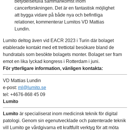
betydelsefulla sammankomst inom
cancerforskningen. Det är en fantastisk möjlighet
att bygga vidare på både nya och befintliga
relationer, kommenterar Lumitos VD Mattias
Lundin.
Lumito deltog även vid EACR 2023 i Turin där bolaget
etablerade kontakt med ett trettiotal besökare bland de
hundratals som besökte bolagets monter. Bolaget ser fram
emot en lika lyckad kongress i Rotterdam i juni.
För ytterligare information, vänligen kontakta:
VD Mattias Lundin
e-post:
ml@lumito.se
tel: +4676-868 45 09
Lumito
Lumito
är specialiserat inom medicinsk teknik för digital
patologi. Genom sin egenutvecklade och patenterade teknik
vill Lumito ge vårdgivarna ett kraftfullt verktyg för att möta