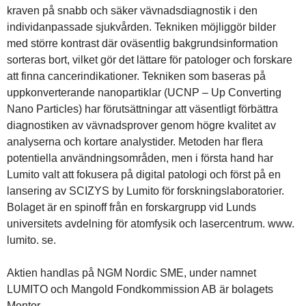
kraven på snabb och säker vävnadsdiagnostik i den
individanpassade sjukvården. Tekniken möjliggör bilder
med större kontrast där oväsentlig bakgrundsinformation
sorteras bort, vilket gör det lättare för patologer och forskare
att finna cancerindikationer. Tekniken som baseras på
uppkonverterande nanopartiklar (UCNP – Up Converting
Nano Particles) har förutsättningar att väsentligt förbättra
diagnostiken av vävnadsprover genom högre kvalitet av
analyserna och kortare analystider. Metoden har flera
potentiella användningsområden, men i första hand har
Lumito valt att fokusera på digital patologi och först på en
lansering av SCIZYS by Lumito för forskningslaboratorier.
Bolaget är en spinoff från en forskargrupp vid Lunds
universitets avdelning för atomfysik och lasercentrum. www.
lumito. se.
Aktien handlas på NGM Nordic SME, under namnet
LUMITO och Mangold Fondkommission AB är bolagets
Mentor.