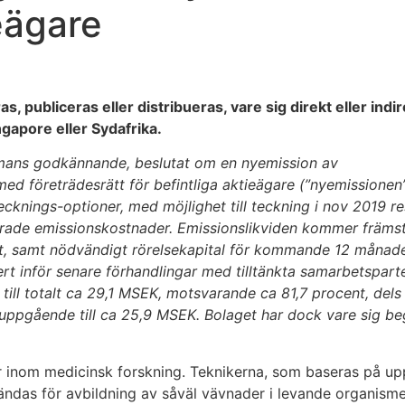
ieägare
 publiceras eller distribueras, vare sig direkt eller indirek
gapore eller Sydafrika.
ämmans godkännande, beslutat om en nyemission av
med företrädesrätt för befintliga aktieägare (”nyemissionen
tecknings-optioner, med möjlighet
till teckning i nov 2019 
erade
emissionskostnader. Emissionslikviden kommer främst 
t,
samt nödvändigt rörelsekapital för kommande 12 månaders
rt inför senare förhandlingar med tilltänkta
samarbetsparte
till totalt ca 29,1 MSEK, motsvarande ca 81,7 procent, del
uppgående till ca 25,9 MSEK. Bolaget har dock vare sig beg
er inom medicinsk forskning. Teknikerna, som baseras på u
ndas för avbildning av såväl vävnader i levande organisme