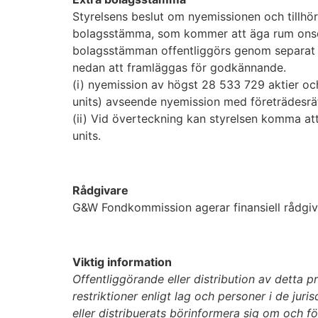
Styrelsens beslut om nyemissionen och tillhö
bolagsstämma, som kommer att äga rum onsdage
bolagsstämman offentliggörs genom separat p
nedan att framläggas för godkännande.
(i) nyemission av
högst
28 533 729 aktier oc
units) avseende nyemission med företrädesrät
(ii) Vid överteckning kan styrelsen komma at
units.
Rådgivare
G&W Fondkommission agerar finansiell rådgiv
Viktig information
Offentliggörande eller distribution av detta p
restriktioner enligt lag och personer i de jur
eller distribuerats börinformera sig om och föl