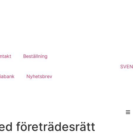
ntakt
Beställning
SV
EN
iabank
Nyhetsbrev
d företrädesrätt