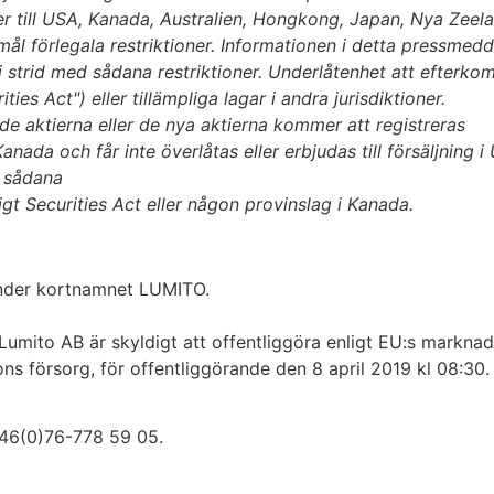
eller till USA, Kanada, Australien, Hongkong, Japan, Nya Zee
mål förlegala restriktioner.
Informationen i detta pressmedde
 i strid med sådana restriktioner. Underlåtenhet att efterk
ies Act") eller tillämpliga lagar i
andra jurisdiktioner.
e aktierna eller de nya aktierna kommer att registreras
anada och får inte överlåtas eller erbjudas till försäljning i
i sådana
igt Securities Act eller någon provinslag i Kanada.
nder kortnamnet LUMITO.
umito AB är skyldigt att offentliggöra enligt EU:s markna
 försorg, för offentliggörande den 8 april 2019 kl 08:30.
 +46(0)76-778 59 05.