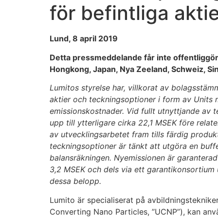
för befintliga akt
Lund, 8 april 2019
Detta pressmeddelande får inte offentliggöras,
Hongkong, Japan, Nya Zeeland, Schweiz, Sin
Lumitos styrelse har, villkorat av bolagsst
aktier och teckningsoptioner i form av Units 
emissionskostnader. Vid fullt utnyttjande av 
upp till ytterligare cirka 22,1 MSEK före relat
av utvecklingsarbetet fram tills färdig produk
teckningsoptioner är tänkt att utgöra en buffe
balansräkningen.
Nyemissionen är garanterad 
3,2 MSEK och dels via ett garantikonsortium 
dessa belopp.
Lumito är specialiserat på avbildningsteknik
Converting Nano Particles, ”UCNP”), kan anvä