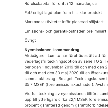
Rörelsekapital för drift i 12 månader, 
FoU enligt lagd plan fram tills klar pr
Marknadsaktiviteter inför planerad säljs
Emissions- och garantikostnader, preliminä
Övrigt 5
Nyemissionen i sammandrag
Aktieägare i Lumito har företrädesrätt att för 
vederlagsfri teckningsoption av serie TO 2. T
perioden 1 november 2019 till och med den 2
till och med den 30 maj 2020 till en lösenkur
samma aktieslag i Bolaget. Teckningskursen i 
35,7 MSEK (före emissionskostnader). Avstämn
Vid full teckning av nyemissionen tillförs Lum
upp till ytterligare cirka 22,1 MSEK före emi
procent garanterad genom garantiförbindelser