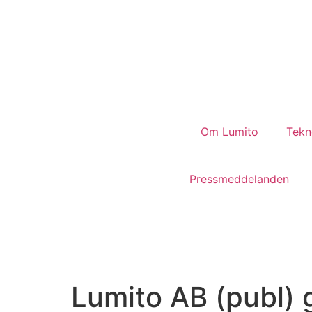
Hoppa
till
innehåll
Om Lumito
Tekn
Pressmeddelanden
Lumito AB (publ) 