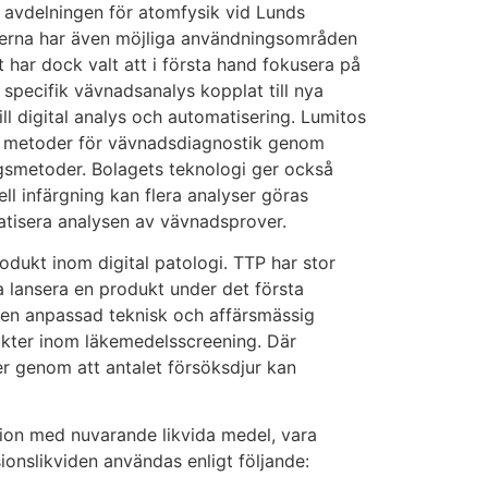
id avdelningen för atomfysik vid Lunds
ikerna har även möjliga användningsområden
 har dock valt att i första hand fokusera på
specifik vävnadsanalys kopplat till nya
l digital analys och automatisering. Lumitos
vare metoder för vävnadsdiagnostik genom
gsmetoder. Bolagets teknologi ger också
l infärgning kan flera analyser göras
omatisera analysen av vävnadsprover.
odukt inom digital patologi. TTP har stor
 lansera en produkt under det första
am en anpassad teknisk och affärsmässig
ukter inom läkemedelsscreening. Där
er genom att antalet försöksdjur kan
tion med nuvarande likvida medel, vara
ionslikviden användas enligt följande: