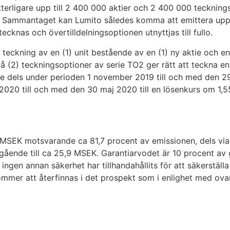
terligare upp till 2 400 000 aktier och 2 400 000 teckningso
. Sammantaget kan Lumito således komma att emittera upp 
ecknas och övertilldelningsoptionen utnyttjas till fullo.
till teckning av en (1) unit bestående av en (1) ny aktie och e
 (2) teckningsoptioner av serie TO2 ger rätt att teckna en (
 dels under perioden 1 november 2019 till och med den 29
2020 till och med den 30 maj 2020 till en lösenkurs om 1,5
,1 MSEK motsvarande ca 81,7 procent av emissionen, dels vi
gående till ca 25,9 MSEK
. Garantiarvodet är 10 procent av
h ingen annan säkerhet har tillhandahållits för att säkerst
mmer att återfinnas i det prospekt som i enlighet med ovan