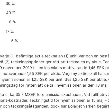
ca 30 %
odukt 40 %
tart 8 %
rt 17 %
 %
varje (1) befintliga aktie teckna en (1) unit, var och en bes
vå (2) teckningsoptioner ger rätt att teckna en ny aktie. T
9 november 2019 till en lösenkurs motsvarande 1,45 SEK pe
s motsvarande 1,55 SEK per aktie. Varje ny aktie skall ha sa
nyemissionen är 1,25 SEK per unit, dvs 1,25 SEK per aktie, 
ingsdag för rätten att delta i nyemissionen är den 13 maj
ito cirka 35,7 MSEK före emissionskostnader. Vid fullt utny
ssions-kostnader. Teckningstid för nyemissionen är 15 maj – 
 och teckningsåtaganden, dock har Bolaget varken begärt e