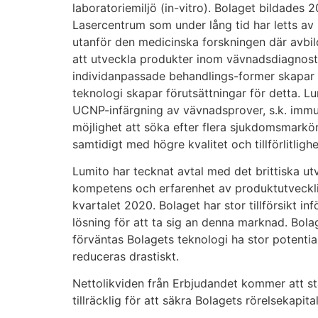
laboratoriemiljö (in-vitro). Bolaget bildades 
Lasercentrum som under lång tid har letts a
utanför den medicinska forskningen där avbild
att utveckla produkter inom vävnadsdiagnosti
individanpassade behandlings-former skapar s
teknologi skapar förutsättningar för detta. L
UCNP-infärgning av vävnadsprover, s.k. immu
möjlighet att söka efter flera sjukdomsmarkö
samtidigt med högre kvalitet och tillförlitlig
Lumito har tecknat avtal med det brittiska ut
kompetens och erfarenhet av produktutvecklin
kvartalet 2020. Bolaget har stor tillförsikt 
lösning för att ta sig an denna marknad. Bol
förväntas Bolagets teknologi ha stor potentia
reduceras drastiskt.
Nettolikviden från Erbjudandet kommer att st
tillräcklig för att säkra Bolagets rörelsekap