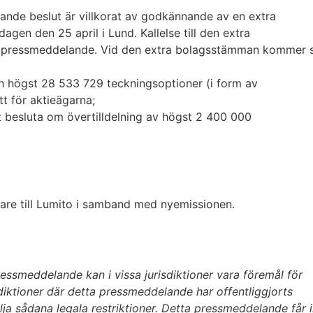
rande beslut är villkorat av godkännande av en extra
n den 25 april i Lund. Kallelse till den extra
ressmeddelande. Vid den extra bolagsstämman kommer styre
h högst 28 533 729 teckningsoptioner (i form av
t för aktieägarna;
t besluta om övertilldelning av högst 2 400 000
are till Lumito i samband med nyemissionen.
ressmeddelande kan i vissa jurisdiktioner vara föremål för
isdiktioner där detta pressmeddelande har offentliggjorts
ja sådana legala restriktioner.
Detta pressmeddelande får in