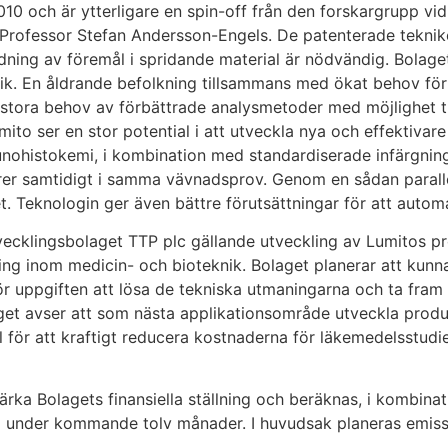
2010 och är ytterligare en spin-off från den forskargrupp v
v Professor Stefan Andersson-Engels. De patenterade tekn
ning av föremål i spridande material är nödvändig. Bolaget
k. En åldrande befolkning tillsammans med ökat behov för 
tora behov av förbättrade analysmetoder med möjlighet til
umito ser en stor potential i att utveckla nya och effekti
nohistokemi, i kombination med standardiserade infärgnin
rer samtidigt i samma vävnadsprov. Genom en sådan parallel
het. Teknologin ger även bättre förutsättningar för att aut
vecklingsbolaget TTP plc gällande utveckling av Lumitos pr
g inom medicin- och bioteknik. Bolaget planerar att kunna
inför uppgiften att lösa de tekniska utmaningarna och ta fr
aget avser att som nästa applikationsområde utveckla prod
l för att kraftigt reducera kostnaderna för läkemedelsstudi
ärka Bolagets finansiella ställning och beräknas, i kombina
ital under kommande tolv månader. I huvudsak planeras emiss