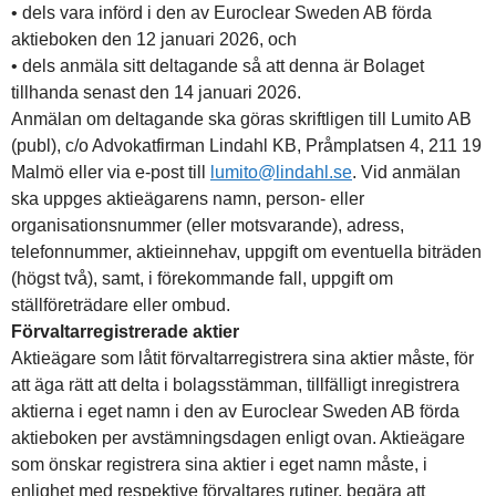
• dels vara införd i den av Euroclear Sweden AB förda
aktieboken den 12 januari 2026, och
• dels anmäla sitt deltagande så att denna är Bolaget
tillhanda senast den 14 januari 2026.
Anmälan om deltagande ska göras skriftligen till Lumito AB
(publ), c/o Advokatfirman Lindahl KB, Pråmplatsen 4, 211 19
Malmö eller via e-post till
lumito@lindahl.se
. Vid anmälan
ska uppges aktieägarens namn, person- eller
organisationsnummer (eller motsvarande), adress,
telefonnummer, aktieinnehav, uppgift om eventuella biträden
(högst två), samt, i förekommande fall, uppgift om
ställföreträdare eller ombud.
Förvaltarregistrerade aktier
Aktieägare som låtit förvaltarregistrera sina aktier måste, för
att äga rätt att delta i bolagsstämman, tillfälligt inregistrera
aktierna i eget namn i den av Euroclear Sweden AB förda
aktieboken per avstämningsdagen enligt ovan. Aktieägare
som önskar registrera sina aktier i eget namn måste, i
enlighet med respektive förvaltares rutiner, begära att