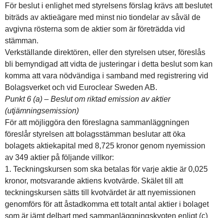
För beslut i enlighet med styrelsens förslag krävs att beslutet
biträds av aktieägare med minst nio tiondelar av såväl de
avgivna rösterna som de aktier som är företrädda vid
stämman.
Verkställande direktören, eller den styrelsen utser, föreslås
bli bemyndigad att vidta de justeringar i detta beslut som kan
komma att vara nödvändiga i samband med registrering vid
Bolagsverket och vid Euroclear Sweden AB.
Punkt 6 (a) – Beslut om riktad emission av aktier
(utjämningsemission)
För att möjliggöra den föreslagna sammanläggningen
föreslår styrelsen att bolagsstämman beslutar att öka
bolagets aktiekapital med 8,725 kronor genom nyemission
av 349 aktier på följande villkor:
1. Teckningskursen som ska betalas för varje aktie är 0,025
kronor, motsvarande aktiens kvotvärde. Skälet till att
teckningskursen sätts till kvotvärdet är att nyemissionen
genomförs för att åstadkomma ett totalt antal aktier i bolaget
som är jämt delbart med sammanläggningskvoten enligt (c)