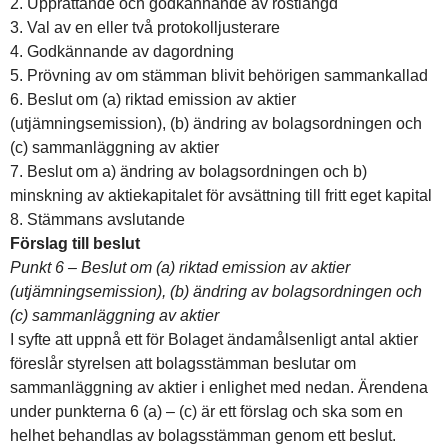
2. Upprättande och godkännande av röstlängd
3. Val av en eller två protokolljusterare
4. Godkännande av dagordning
5. Prövning av om stämman blivit behörigen sammankallad
6. Beslut om (a) riktad emission av aktier
(utjämningsemission), (b) ändring av bolagsordningen och
(c) sammanläggning av aktier
7. Beslut om a) ändring av bolagsordningen och b)
minskning av aktiekapitalet för avsättning till fritt eget kapital
8. Stämmans avslutande
Förslag till beslut
Punkt 6 – Beslut om (a) riktad emission av aktier
(utjämningsemission), (b) ändring av bolagsordningen och
(c) sammanläggning av aktier
I syfte att uppnå ett för Bolaget ändamålsenligt antal aktier
föreslår styrelsen att bolagsstämman beslutar om
sammanläggning av aktier i enlighet med nedan. Ärendena
under punkterna 6 (a) – (c) är ett förslag och ska som en
helhet behandlas av bolagsstämman genom ett beslut.