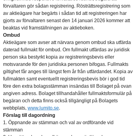
förvaltaren gör sådan registrering. Rösträttsregistrering som
av aktieägare har begärts i sådan tid att registreringen har
gjorts av förvaltaren senast den 14 januari 2026 kommer att
beaktas vid framställningen av aktieboken.
Ombud
Aktieägare som avser att närvara genom ombud ska utfärda
daterad fullmakt för ombud. Om fullmakt utfärdas av juridisk
person ska bestyrkt kopia av registreringsbevis eller
motsvarande för den juridiska personen bifogas. Fullmakts
giltighet får anges till längst fem år från utfärdandet. Kopia av
fullmakten samt eventuellt registreringsbevis bör i god tid
före den extra bolagsstämman insändas till Bolaget på ovan
angiven adress. Bolaget tillhandahåller fullmaktsformulär på
begäran och detta finns också tillgängligt på Bolagets
webbplats,
www.lumito.se
.
Förslag till dagordning
1. Öppnande av stämman och val av ordförande vid
stämman