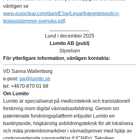
vänligen se
www.euroclear.com/dam/ESw/Legal/Integritetspolicy-
bolagsstammor-svenska.pdf
.
______________
Lund i december 2025
Lumito AB (publ)
Styrelsen
För ytterligare information, vänligen kontakta:
VD Sanna Wallenborg
e-post:
sw@lumito.se
tel: +4670-870 01 68
Om Lumito
Lumito är specialiserat på medicinteknik och translationell
forskning inom digital vävnadsavbildning. Genom sin
patenterade forskningsplattform erbjuder Lumito en
banbrytande, högkänslig avbildningsteknik för att lokalisera
och mäta proteinbiomarkörer i vävnadsprover med hjälp av
uppkonverterade nanopartiklar (UCNPs). Tekniken