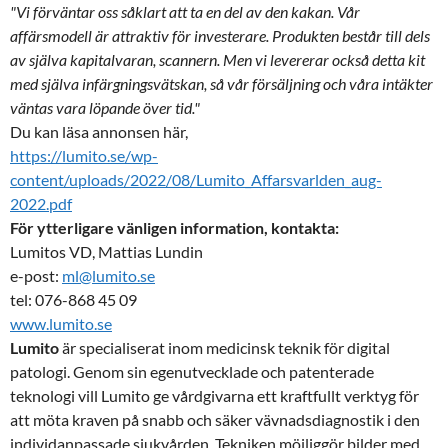
"Vi förväntar oss såklart att ta en del av den kakan. Vår
affärsmodell är attraktiv för investerare. Produkten består till dels
av själva kapitalvaran, scannern. Men vi levererar också detta kit
med själva infärgningsvätskan, så vår försäljning och våra intäkter
väntas vara löpande över tid."
Du kan läsa annonsen här,
https://lumito.se/wp-
content/uploads/2022/08/Lumito_Affarsvarlden_aug-
2022.pdf
För ytterligare vänligen information, kontakta:
Lumitos VD, Mattias Lundin
e-post:
ml@lumito.se
tel: 076-868 45 09
www.lumito.se
Lumito
är specialiserat inom medicinsk teknik för digital
patologi. Genom sin egenutvecklade och patenterade
teknologi vill Lumito ge vårdgivarna ett kraftfullt verktyg för
att möta kraven på snabb och säker vävnadsdiagnostik i den
individanpassade sjukvården. Tekniken möjliggör bilder med