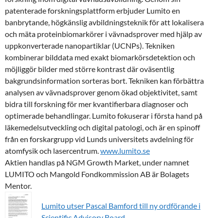
patenterade forskningsplattform erbjuder Lumito en
banbrytande, högkänslig avbildningsteknik för att lokalisera
och mäta proteinbiomarkörer i vävnadsprover med hjälp av
uppkonverterade nanopartiklar (UCNPs). Tekniken
kombinerar bilddata med exakt biomarkörsdetektion och
möjliggör bilder med större kontrast där oväsentlig
bakgrundsinformation sorteras bort. Tekniken kan förbättra
analysen av vävnadsprover genom ökad objektivitet, samt
bidra till forskning för mer kvantifierbara diagnoser och
optimerade behandlingar. Lumito fokuserar i första hand på
läkemedelsutveckling och digital patologi, och är en spinoff
från en forskargrupp vid Lunds universitets avdelning för
atomfysik och lasercentrum.
www.lumito.se
Aktien handlas på NGM Growth Market, under namnet
LUMITO och Mangold Fondkommission AB är Bolagets
Mentor.
Lumito utser Pascal Bamford till ny ordförande i
Scientific Advisory Board