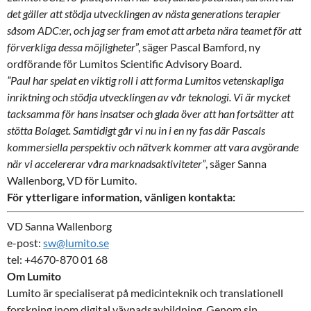
det gäller att stödja utvecklingen av nästa generations terapier
såsom ADC:er, och jag ser fram emot att arbeta nära teamet för att
förverkliga dessa möjligheter
”, säger Pascal Bamford, ny
ordförande för Lumitos Scientific Advisory Board.
”Paul har spelat en viktig roll i att forma Lumitos vetenskapliga
inriktning och stödja utvecklingen av vår teknologi. Vi är mycket
tacksamma för hans insatser och glada över att han fortsätter att
stötta Bolaget. Samtidigt går vi nu in i en ny fas där Pascals
kommersiella perspektiv och nätverk kommer att vara avgörande
när vi accelererar våra marknadsaktiviteter”
, säger Sanna
Wallenborg, VD för Lumito.
För ytterligare information, vänligen kontakta:
VD Sanna Wallenborg
e-post:
sw@lumito.se
tel: +4670-870 01 68
Om Lumito
Lumito är specialiserat på medicinteknik och translationell
forskning inom digital vävnadsavbildning. Genom sin