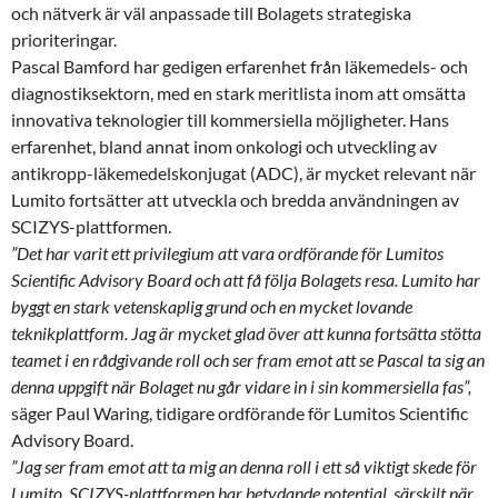
och nätverk är väl anpassade till Bolagets strategiska
prioriteringar.
Pascal Bamford har gedigen erfarenhet från läkemedels- och
diagnostiksektorn, med en stark meritlista inom att omsätta
innovativa teknologier till kommersiella möjligheter. Hans
erfarenhet, bland annat inom onkologi och utveckling av
antikropp-läkemedelskonjugat (ADC), är mycket relevant när
Lumito fortsätter att utveckla och bredda användningen av
SCIZYS-plattformen.
”Det har varit ett privilegium att vara ordförande för Lumitos
Scientific Advisory Board och att få följa Bolagets resa. Lumito har
byggt en stark vetenskaplig grund och en mycket lovande
teknikplattform. Jag är mycket glad över att kunna fortsätta stötta
teamet i en rådgivande roll och ser fram emot att se Pascal ta sig an
denna uppgift när Bolaget nu går vidare in i sin kommersiella fas”,
säger Paul Waring, tidigare ordförande för Lumitos Scientific
Advisory Board.
”Jag ser fram emot att ta mig an denna roll i ett så viktigt skede för
Lumito. SCIZYS-plattformen har betydande potential, särskilt när