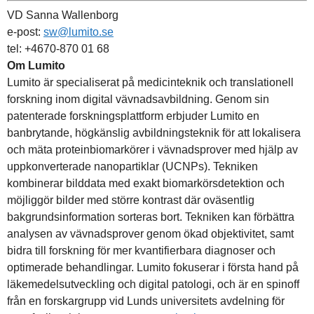
VD Sanna Wallenborg
e-post:
sw@lumito.se
tel: +4670-870 01 68
Om Lumito
Lumito är specialiserat på medicinteknik och translationell
forskning inom digital vävnadsavbildning. Genom sin
patenterade forskningsplattform erbjuder Lumito en
banbrytande, högkänslig avbildningsteknik för att lokalisera
och mäta proteinbiomarkörer i vävnadsprover med hjälp av
uppkonverterade nanopartiklar (UCNPs). Tekniken
kombinerar bilddata med exakt biomarkörsdetektion och
möjliggör bilder med större kontrast där oväsentlig
bakgrundsinformation sorteras bort. Tekniken kan förbättra
analysen av vävnadsprover genom ökad objektivitet, samt
bidra till forskning för mer kvantifierbara diagnoser och
optimerade behandlingar. Lumito fokuserar i första hand på
läkemedelsutveckling och digital patologi, och är en spinoff
från en forskargrupp vid Lunds universitets avdelning för