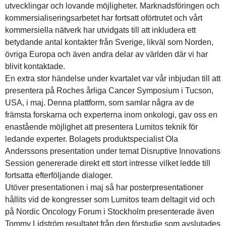
utvecklingar och lovande möjligheter. Marknadsföringen och
kommersialiseringsarbetet har fortsatt oförtrutet och vårt
kommersiella nätverk har utvidgats till att inkludera ett
betydande antal kontakter från Sverige, likväl som Norden,
övriga Europa och även andra delar av världen där vi har
blivit kontaktade.
En extra stor händelse under kvartalet var vår inbjudan till att
presentera på Roches årliga Cancer Symposium i Tucson,
USA, i maj. Denna plattform, som samlar några av de
främsta forskarna och experterna inom onkologi, gav oss en
enastående möjlighet att presentera Lumitos teknik för
ledande experter. Bolagets produktspecialist Ola
Anderssons presentation under temat Disruptive Innovations
Session genererade direkt ett stort intresse vilket ledde till
fortsatta efterföljande dialoger.
Utöver presentationen i maj så har posterpresentationer
hållits vid de kongresser som Lumitos team deltagit vid och
på Nordic Oncology Forum i Stockholm presenterade även
Tommy Lidström resultatet från den förstudie som avslutades