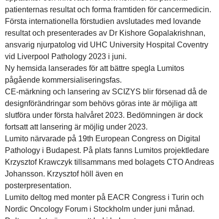
patienternas resultat och forma framtiden för cancermedicin.
Första internationella förstudien avslutades med lovande
resultat och presenterades av Dr Kishore Gopalakrishnan,
ansvarig njurpatolog vid UHC University Hospital Coventry
vid Liverpool Pathology 2023 i juni.
Ny hemsida lanserades för att bättre spegla Lumitos
pågående kommersialiseringsfas.
CE-märkning och lansering av SCIZYS blir försenad då de
designförändringar som behövs göras inte är möjliga att
slutföra under första halvåret 2023. Bedömningen är dock
fortsatt att lansering är möjlig under 2023.
Lumito närvarade på 19th European Congress on Digital
Pathology i Budapest. På plats fanns Lumitos projektledare
Krzysztof Krawczyk tillsammans med bolagets CTO Andreas
Johansson. Krzysztof höll även en
posterpresentation.
Lumito deltog med monter på EACR Congress i Turin och
Nordic Oncology Forum i Stockholm under juni månad.