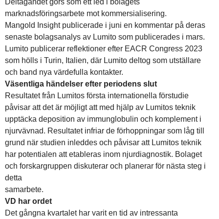
Deltagandet görs som ett led i bolagets
marknadsföringsarbete mot kommersialisering.
Mangold Insight publicerade i juni en kommentar på deras
senaste bolagsanalys av Lumito som publicerades i mars.
Lumito publicerar reflektioner efter EACR Congress 2023
som hölls i Turin, Italien, där Lumito deltog som utställare
och band nya värdefulla kontakter.
Väsentliga händelser efter periodens slut
Resultatet från Lumitos första internationella förstudie
påvisar att det är möjligt att med hjälp av Lumitos teknik
upptäcka deposition av immunglobulin och komplement i
njurvävnad. Resultatet infriar de förhoppningar som låg till
grund när studien inleddes och påvisar att Lumitos teknik
har potentialen att etableras inom njurdiagnostik. Bolaget
och forskargruppen diskuterar och planerar för nästa steg i
detta
samarbete.
VD har ordet
Det gångna kvartalet har varit en tid av intressanta