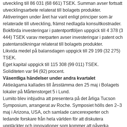
utveckling till 86 031 (68 661) TSEK. Summan avser fortsatt
utvecklingsarbete relaterat till bolagets produkter.
Aktiveringen under året har varit enligt principer som är
relaterade till utveckling, främst nedlagda konsultkostnader.
Bokförda investeringar i patentportföljen uppgick till 4 378 (3
444) TSEK varav merparten avser investeringar i patent och
patentansökningar relaterat till bolagets produkter.
Likvida medel på balansdagen uppgick till 29 199 (32 275)
TSEK.
Eget kapital uppgick till 115 308 (99 011) TSEK.
Soliditeten var 94 (92) procent.
Väsentliga händelser under andra kvartalet
Aktieägarna kallades till årsstämma den 25 maj i Bolagets
lokaler på Mårtenstorget 5 i Lund.
Lumito blev inbjudna att presentera på det årliga Tucson
Symposium, arrangerat av Roche. Symposiet hölls den 2–3
maj i Arizona, USA, och samlade cancerexperter och
ledande forskare från hela världen för att diskutera
upptäckter och innovationer som kommer att påverka