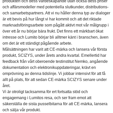
produkten och dess värdeskapande utan också dess priser
och affärsmodeller med potentiella slutkunder, distributions-
och samarbetspartners. Att vi nu håller denna typ av dialoger
är ett bevis på hur långt vi har kommit och att det riktade
marknadsföringsarbete som pågått aktivt mot vår målgrupp i
över ett år nu börjar bära frukt. Det finns ett märkbart ökat
intresse och Lumito börjar bli alltmer känt i branschen, även
om det är ett ständigt pågående arbete.
Målsättningen har varit att CE-märka och lansera vår första
produkt, SCIZYS, under årets andra kvartal. Emellertid har
feedback från vårt oberoende testinstitut Nemko, angående
dokumentation och elektronikuppdateringar, krävt en
omprövning av denna tidslinje. Vi jobbar intensivt för att få
allt på plats, för att sedan CE-märka SCIZYS senare under
året.
Vi är otroligt tacksamma för ert fortsatta stöd och
engagemang i Lumitos resa, och ser fram emot att
säkerställa de sista pusselbitarna för att CE-märka, lansera
och sälja vår produkt.