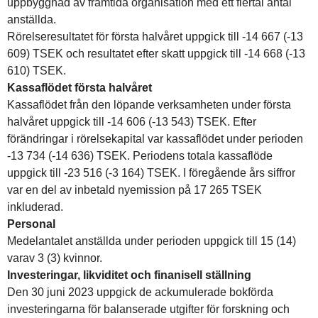
uppbyggnad av framtida organisation med ett flertal antal
anställda.
Rörelseresultatet för första halvåret uppgick till -14 667 (-13
609) TSEK och resultatet efter skatt uppgick till -14 668 (-13
610) TSEK.
Kassaflödet första halvåret
Kassaflödet från den löpande verksamheten under första
halvåret uppgick till -14 606 (-13 543) TSEK. Efter
förändringar i rörelsekapital var kassaflödet under perioden
-13 734 (-14 636) TSEK. Periodens totala kassaflöde
uppgick till -23 516 (-3 164) TSEK. I föregående års siffror
var en del av inbetald nyemission på 17 265 TSEK
inkluderad.
Personal
Medelantalet anställda under perioden uppgick till 15 (14)
varav 3 (3) kvinnor.
Investeringar, likviditet och finanisell ställning
Den 30 juni 2023 uppgick de ackumulerade bokförda
investeringarna för balanserade utgifter för forskning och