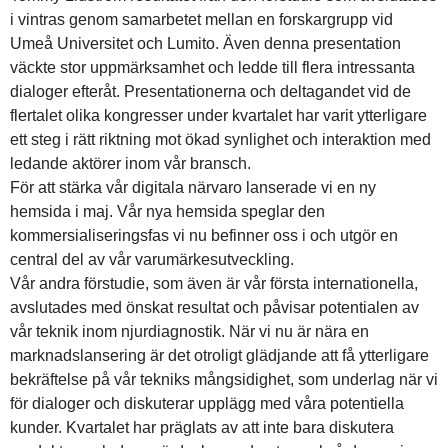
i vintras genom samarbetet mellan en forskargrupp vid
Umeå Universitet och Lumito. Även denna presentation
väckte stor uppmärksamhet och ledde till flera intressanta
dialoger efteråt. Presentationerna och deltagandet vid de
flertalet olika kongresser under kvartalet har varit ytterligare
ett steg i rätt riktning mot ökad synlighet och interaktion med
ledande aktörer inom vår bransch.
För att stärka vår digitala närvaro lanserade vi en ny
hemsida i maj. Vår nya hemsida speglar den
kommersialiseringsfas vi nu befinner oss i och utgör en
central del av vår varumärkesutveckling.
Vår andra förstudie, som även är vår första internationella,
avslutades med önskat resultat och påvisar potentialen av
vår teknik inom njurdiagnostik. När vi nu är nära en
marknadslansering är det otroligt glädjande att få ytterligare
bekräftelse på vår tekniks mångsidighet, som underlag när vi
för dialoger och diskuterar upplägg med våra potentiella
kunder. Kvartalet har präglats av att inte bara diskutera