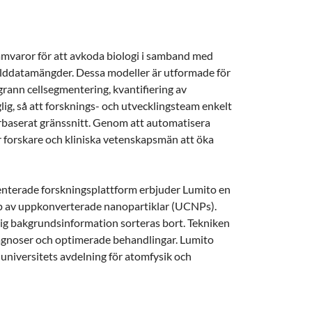
ramvaror för att avkoda biologi i samband med
ilddatamängder. Dessa modeller är utformade för
rann cellsegmentering, kvantifiering av
ig, så att forsknings- och utvecklingsteam enkelt
arbaserat gränssnitt. Genom att automatisera
r forskare och kliniska vetenskapsmän att öka
tenterade forskningsplattform erbjuder Lumito en
lp av uppkonverterade nanopartiklar (UCNPs).
ig bakgrundsinformation sorteras bort. Tekniken
diagnoser och optimerade behandlingar. Lumito
 universitets avdelning för atomfysik och