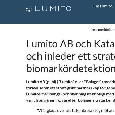
Om Lumito
Pressmeddelan
Lumito AB och Kata
och inleder ett stra
biomarkördetektion 
Lumito AB (publ) ("Lumito" eller "Bolaget") medd
formaliserar ett strategiskt partnerskap för ge
Lumitos märknings- och skanningsteknologi med Ka
varit framgångsrik, varefter bolagen nu stärker
"Vi är glada över att ta konkreta steg mot 