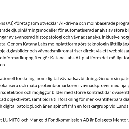
ligens (AI)-företag som utvecklar AI-drivna och molnbaserade prog
rade djupinlärningsmodeller för automatiserad analys av stora b
ngar av avancerad histopatologi och vävnadsanalys, inklusive nogg
ta. Genom Katana Labs molnplattform görs teknologin lättillgängl
objektglasbilder och vävnadsmikromatriser direkt via ett webbläs
oinformatikuppgifter gör Katana Labs AI-plattform det möjligt fö
den.
slationell forskning inom digital vävnadsavbildning. Genom sin pa
t lokalisera och mäta proteinbiomarkörer i vävnadsprover med hjä
sdetektion och möjliggör bilder med större kontrast där oväsentl
d objektivitet, samt bidra till forskning för mer kvantifierbara 
 digital patologi, och är en spinoff från en forskargrupp vid Lunds
et LUMITO och Mangold Fondkommission AB är Bolagets Mentor.