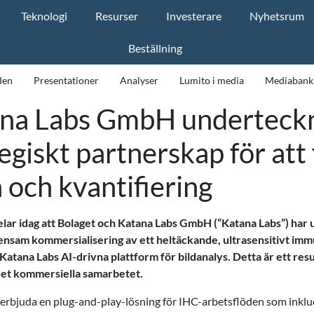
Teknologi
Resurser
Investerare
Nyhetsrum
Beställning
den
Presentationer
Analyser
Lumito i media
Mediabank
na Labs GmbH underteckna
tegiskt partnerskap för att
och kvantifiering
elar idag att Bolaget och Katana Labs GmbH (“Katana Labs”) har 
mensam kommersialisering av ett heltäckande, ultrasensitivt im
tana Labs AI-drivna plattform för bildanalys. Detta är ett resu
 det kommersiella samarbetet.
att erbjuda en plug-and-play-lösning för IHC-arbetsflöden som in