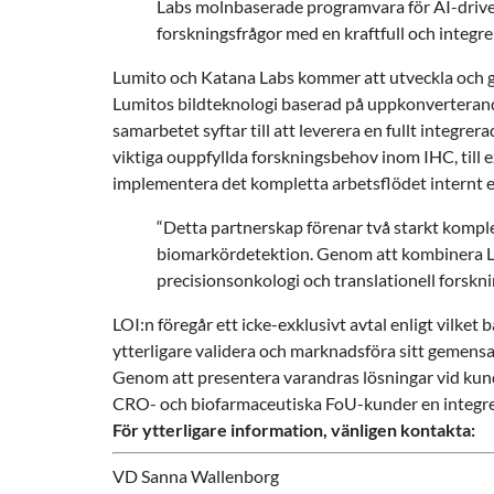
Labs molnbaserade programvara för AI-driven
forskningsfrågor med en kraftfull och integr
Lumito och Katana Labs kommer att utveckla och g
Lumitos bildteknologi baserad på uppkonverterand
samarbetet syftar till att leverera en fullt integre
viktiga ouppfyllda forskningsbehov inom IHC, till 
implementera det kompletta arbetsflödet internt ell
“Detta partnerskap förenar två starkt komple
biomarkördetektion. Genom att kombinera Lum
precisionsonkologi och translationell forskn
LOI:n föregår ett icke-exklusivt avtal enligt vilke
ytterligare validera och marknadsföra sitt gem
Genom att presentera varandras lösningar vid ku
CRO- och biofarmaceutiska FoU-kunder en integrera
För ytterligare information, vänligen kontakta:
VD Sanna Wallenborg