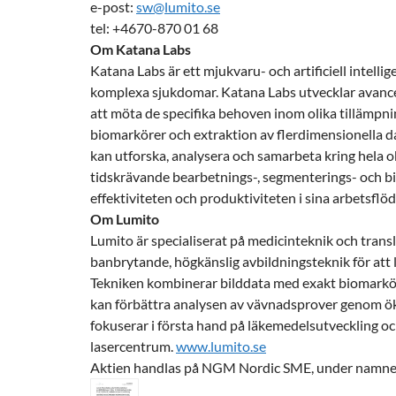
e-post:
sw@lumito.se
tel: +4670-870 01 68
Om Katana Labs
Katana Labs är ett mjukvaru- och artificiell intel
komplexa sjukdomar. Katana Labs utvecklar avance
att möta de specifika behoven inom olika tillämpni
biomarkörer och extraktion av flerdimensionella da
kan utforska, analysera och samarbeta kring hela 
tidskrävande bearbetnings-, segmenterings- och bi
effektiviteten och produktiviteten i sina arbetsflö
Om Lumito
Lumito är specialiserat på medicinteknik och tran
banbrytande, högkänslig avbildningsteknik för at
Tekniken kombinerar bilddata med exakt biomarkör
kan förbättra analysen av vävnadsprover genom öka
fokuserar i första hand på läkemedelsutveckling och
lasercentrum.
www.lumito.se
Aktien handlas på NGM Nordic SME, under namn