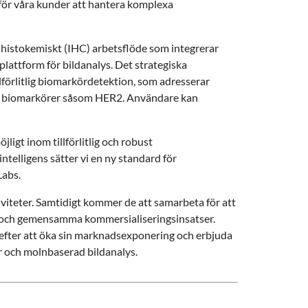
 för våra kunder att hantera komplexa
histokemiskt (IHC) arbetsflöde som integrerar
attform för bildanalys. Det strategiska
illförlitlig biomarkördetektion, som adresserar
ckta biomarkörer såsom HER2. Användare kan
igt inom tillförlitlig och robust
elligens sätter vi en ny standard för
Labs.
iviteter. Samtidigt kommer de att samarbeta för att
 och gemensamma kommersialiseringsinsatser.
fter att öka sin marknadsexponering och erbjuda
r och molnbaserad bildanalys.