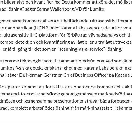
 bildanalys och kvantifiering. Detta kommer att göra det möjligt
erad lösning”, säger Sanna Wallenborg, VD för Lumito.
emensamt kommersialisera ett heltäckande, ultrasensitivt immun
e nanopartiklar (UCNP) med Katana Labs avancerade, AI-drivna pl
rad, ultrasensitiv IHC-plattform för förbättrad vävnadsanalys och t
exempel detektion och kvantifiering av lågt eller ultralågt uttry
er få tillgång till det som en ”scanning-as-a-service”-lösning.
tterande teknologier som tillsammans omdefinierar vad som är möjl
itos fysiska detektionskänslighet med Katana Labs beräkningsint
ing”, säger Dr. Norman Gerstner, Chief Business Officer på Katana 
t båda parter kommer att fortsätta sina oberoende kommersiella akt
ensamma end-to-end-arbetsflöde genom gemensam marknadsföring
ndmöten och gemensamma presentationer strävar båda företagen e
d, komplett arbetsflödeslösning, från märkningssats till skanne