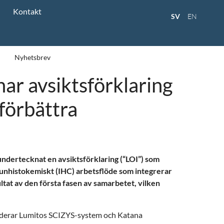
Kontakt
SV
EN
Nyhetsbrev
r avsiktsförklaring
 förbättra
undertecknat en avsiktsförklaring (“LOI”) som
munhistokemiskt (IHC) arbetsflöde som integrerar
ltat av den första fasen av samarbetet, vilken
kluderar Lumitos SCIZYS-system och Katana