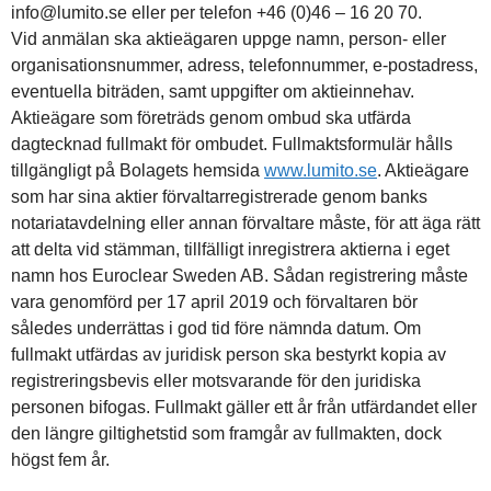
info@lumito.se eller per telefon +46 (0)46 – 16 20 70.
Vid anmälan ska aktieägaren uppge namn, person- eller
organisationsnummer, adress, telefonnummer, e-postadress,
eventuella biträden, samt uppgifter om aktieinnehav.
Aktieägare som företräds genom ombud ska utfärda
dagtecknad fullmakt för ombudet. Fullmaktsformulär hålls
tillgängligt på Bolagets hemsida
www.lumito.se
. Aktieägare
som har sina aktier förvaltarregistrerade genom banks
notariatavdelning eller annan förvaltare måste, för att äga rätt
att delta vid stämman, tillfälligt inregistrera aktierna i eget
namn hos Euroclear Sweden AB. Sådan registrering måste
vara genomförd per 17 april 2019 och förvaltaren bör
således underrättas i god tid före nämnda datum. Om
fullmakt utfärdas av juridisk person ska bestyrkt kopia av
registreringsbevis eller motsvarande för den juridiska
personen bifogas. Fullmakt gäller ett år från utfärdandet eller
den längre giltighetstid som framgår av fullmakten, dock
högst fem år.