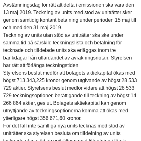
Avstämningsdag för rätt att delta i emissionen ska vara den
13 maj 2019. Teckning av units med stöd av uniträtter sker
genom samtidig kontant betalning under perioden 15 maj till
och med den 31 maj 2019.
Teckning av units utan stöd av uniträtter ska ske under
samma tid på särskild teckningslista och betalning för
tecknade och tilldelade units ska erläggas inom tre
bankdagar från utfärdandet av avräkningsnotan. Styrelsen
har rätt att förlänga teckningstiden.
Styrelsens beslut medför att bolagets aktiekapital ökas med
högst 713 343,225 kronor genom utgivande av högst 28 533
729 aktier. Styrelsens beslut medför vidare att högst 28 533
729 teckningsoptioner, berättigande till teckning av högst 14
266 864 aktier, ges ut. Bolagets aktiekapital kan genom
utnyttjande av teckningsoptionerna komma att ökas med
ytterligare högst 356 671,60 kronor.
För det fall inte samtliga nya units tecknas med stöd av
uniträtter ska styrelsen besluta om tilldelning av units
tecknade utan stöd av uniträtter varvid tilldelning i första