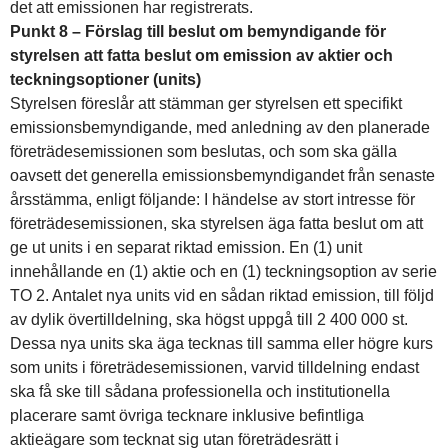
det att emissionen har registrerats.
Punkt 8 – Förslag till beslut om bemyndigande för
styrelsen att fatta beslut om emission av aktier och
teckningsoptioner (units)
Styrelsen föreslår att stämman ger styrelsen ett specifikt
emissionsbemyndigande, med anledning av den planerade
företrädesemissionen som beslutas, och som ska gälla
oavsett det generella emissionsbemyndigandet från senaste
årsstämma, enligt följande: I händelse av stort intresse för
företrädesemissionen, ska styrelsen äga fatta beslut om att
ge ut units i en separat riktad emission. En (1) unit
innehållande en (1) aktie och en (1) teckningsoption av serie
TO 2. Antalet nya units vid en sådan riktad emission, till följd
av dylik övertilldelning, ska högst uppgå till 2 400 000 st.
Dessa nya units ska äga tecknas till samma eller högre kurs
som units i företrädesemissionen, varvid tilldelning endast
ska få ske till sådana professionella och institutionella
placerare samt övriga tecknare inklusive befintliga
aktieägare som tecknat sig utan företrädesrätt i