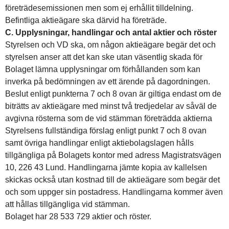
företrädesemissionen men som ej erhållit tilldelning.
Befintliga aktieägare ska därvid ha företräde.
C. Upplysningar, handlingar och antal aktier och röster
Styrelsen och VD ska, om någon aktieägare begär det och
styrelsen anser att det kan ske utan väsentlig skada för
Bolaget lämna upplysningar om förhållanden som kan
inverka på bedömningen av ett ärende på dagordningen.
Beslut enligt punkterna 7 och 8 ovan är giltiga endast om de
biträtts av aktieägare med minst två tredjedelar av såväl de
avgivna rösterna som de vid stämman företrädda aktierna
Styrelsens fullständiga förslag enligt punkt 7 och 8 ovan
samt övriga handlingar enligt aktiebolagslagen hålls
tillgängliga på Bolagets kontor med adress Magistratsvägen
10, 226 43 Lund. Handlingarna jämte kopia av kallelsen
skickas också utan kostnad till de aktieägare som begär det
och som uppger sin postadress. Handlingarna kommer även
att hållas tillgängliga vid stämman.
Bolaget har 28 533 729 aktier och röster.
________________________