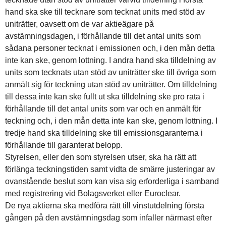
hand ska ske till tecknare som tecknat units med stöd av
uniträtter, oavsett om de var aktieägare på
avstämningsdagen, i förhållande till det antal units som
sådana personer tecknat i emissionen och, i den mån detta
inte kan ske, genom lottning. I andra hand ska tilldelning av
units som tecknats utan stöd av uniträtter ske till övriga som
anmält sig för teckning utan stöd av uniträtter. Om tilldelning
till dessa inte kan ske fullt ut ska tilldelning ske pro rata i
förhållande till det antal units som var och en anmält för
teckning och, i den mån detta inte kan ske, genom lottning. I
tredje hand ska tilldelning ske till emissionsgaranterna i
förhållande till garanterat belopp.
Styrelsen, eller den som styrelsen utser, ska ha rätt att
förlänga teckningstiden samt vidta de smärre justeringar av
ovanstående beslut som kan visa sig erforderliga i samband
med registrering vid Bolagsverket eller Euroclear.
De nya aktierna ska medföra rätt till vinstutdelning första
gången på den avstämningsdag som infaller närmast efter