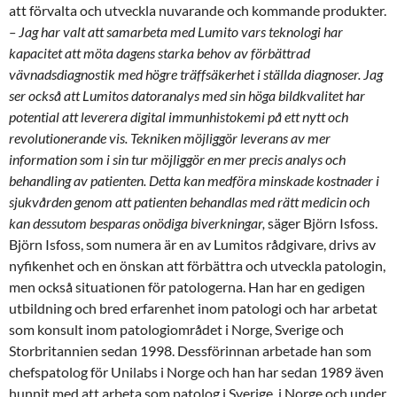
att förvalta och utveckla nuvarande och kommande produkter.
– Jag har valt att samarbeta med Lumito vars teknologi har
kapacitet att möta dagens starka behov av förbättrad
vävnadsdiagnostik med högre träffsäkerhet i ställda diagnoser. Jag
ser också att Lumitos datoranalys med sin höga bildkvalitet har
potential att leverera digital immunhistokemi på ett nytt och
revolutionerande vis. Tekniken möjliggör leverans av mer
information som i sin tur möjliggör en mer precis analys och
behandling av patienten. Detta kan medföra minskade kostnader i
sjukvården genom att patienten behandlas med rätt medicin och
kan dessutom besparas onödiga biverkningar,
säger Björn Isfoss.
Björn Isfoss, som numera är en av Lumitos rådgivare, drivs av
nyfikenhet och en önskan att förbättra och utveckla patologin,
men också situa
tionen för patologerna. Han har en gedigen
utbildning och bred erfarenhet inom patologi och har arbetat
som konsult inom patologiområdet i Norge, Sverige och
Storbritannien sedan 1998. Dessförinnan arbetade han som
chefspatolog för Unilabs i Norge och han har sedan 1989 även
hunnit med att arbeta som patolog i Sverige, i Norge och under