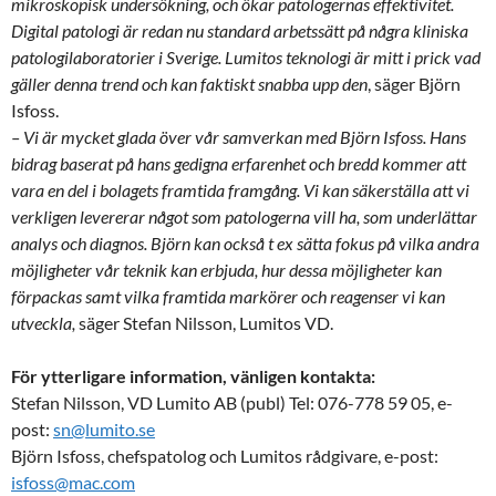
mikroskopisk undersökning, och ökar patologernas effektivitet.
Digital patologi är redan nu standard arbetssätt på några kliniska
patologilaboratorier i Sverige. Lumitos teknologi är mitt i prick vad
gäller denna trend och kan faktiskt snabba upp den
,
säger Björn
Isfoss.
– Vi är mycket glada över vår samverkan med Björn Isfoss. Hans
bidrag baserat på hans gedigna erfarenhet och bredd kommer att
vara en del i bolagets framtida framgång. Vi kan säkerställa att vi
verkligen levererar något som patologerna vill ha, som underlättar
analys och diagnos. Björn kan också t ex sätta fokus på vilka andra
möjligheter vår teknik kan erbjuda, hur dessa möjligheter kan
förpackas samt vilka framtida markörer och reagenser vi kan
utveckla,
säger Stefan Nilsson, Lumitos VD.
För ytterligare information, vänligen kontakta:
Stefan Nilsson, VD Lumito AB (publ) Tel: 076-778 59 05, e-
post:
sn@lumito.se
Björn Isfoss, chefspatolog och Lumitos rådgivare, e-post:
isfoss@mac.com