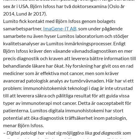
sex år i USA. Björn Isfoss har två doktorsexamina (Oslo år
2014, Lund år 2017).
Lumito fick kontakt med Björn Isfoss genom bolagets
samarbetspartner,
ImaGene-IT AB,
som under pågående
samarbete nu även hyser Lumitos laboratorium
och stödjer
kvalitetsanalyser av Lumitos inmärkningsprocesser.
Enligt
Björn Isfoss kräver den växande vävnadsdiagnostiken en mer
precis diagnostik och kraven att leverera bättre information till
behandlande läkare har ökat. Ny forskning har givit oss en rad
mediciner som är effektiva mot cancer, men som kräver
avancerad patologisk analys av tumörvävnaden. Här har vi ett
problem: immunohistokemisk teknologi i dag är inte utrustad
till att leverera säkra och pålitliga resultat för att guida vissa
typer av immunoterapi mot cancer.
Detta är oacceptabelt för
patienterna.
Lumitos digitala immunohistokemi har stort
potential att öka diagnostisk träffsäkerhet inom patologin,
menar Björn Isfoss.
–
Digital patologi har visat sig möjliggöra lika god diagnostik som