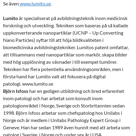
Se även
www.lumito.se
.
Lumito
är specialiserat på avbildningsteknik inom medicinsk
forskning och utveckling. Tekniken som baseras på så kallade
uppkonverterande nanopartiklar (UCNP – Up Converting
Nano Particles) syftar till att höja bildkvaliteten i
biomedicinska avbildningstekniker. Lumitos patent omfattar,
att tillsammans med nanopartiklar som markör, skapa bilder
med hög upplösning av vävnader i till exempel tumörer.
Tekniken har flera potentiella användningsområden, men i
första hand har Lumito valt att fokusera på digital
patologi. www.lumito.se
Björn Isfoss
har en gedigen utbildning och bred erfarenhet
inom patologi och har arbetat som konsult inom
patologiområdet i Norge, Sverige och Storbritannien sedan
1998. Björn Isfoss arbetar som chefspatolog hos Unilabs i
Norge och är medlem i Unilabs Pathology Expert Group i
Geneve. Han har sedan 1989 även hunnit med att arbeta som
patolog i Sverige, i Norge och under sex år i USA.